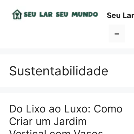
Pular
para
Seu La
o
conteúdo
Menu
Sustentabilidade
Do Lixo ao Luxo: Como
Criar um Jardim
Vertical com Vasos