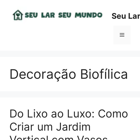
Pular
para
Seu La
o
conteúdo
Menu
Decoração Biofílica
Do Lixo ao Luxo: Como
Criar um Jardim
Vertical com Vasos