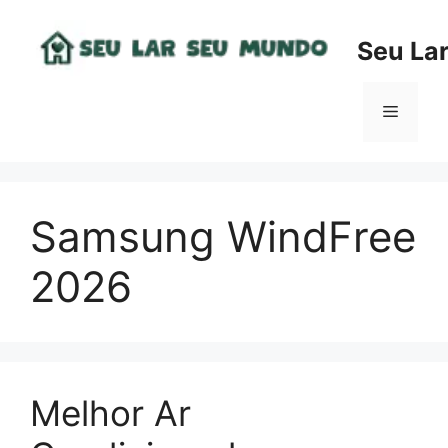
Pular
para
Seu La
o
conteúdo
Menu
Samsung WindFree
2026
Melhor Ar