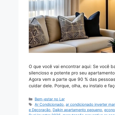
O que você vai encontrar aqui: Se você b
silencioso e potente pro seu apartament
Agora vem a parte que 90 % das pessoa
cuidar dele. Porque, olha, eu instalo e 
Categorias
Bem-estar no Lar
Tags
Ar Condicionado
,
ar condicionado inverter m
e Decoração
,
Daikin apartamento pequeno
,
econo