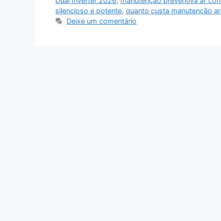
Dual Inverter 2026
,
manutenção preventiva ar con
silencioso e potente
,
quanto custa manutenção ar
Deixe um comentário