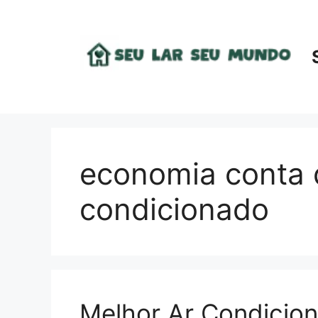
Pular
para
o
conteúdo
economia conta d
condicionado
Melhor Ar Condicion