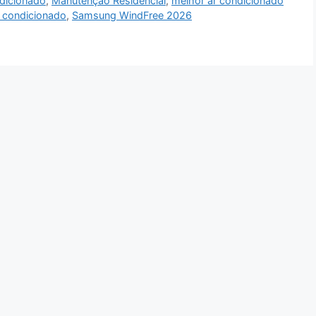
dicionado
,
Manutenção Residencial
,
melhor ar condicionado
 condicionado
,
Samsung WindFree 2026