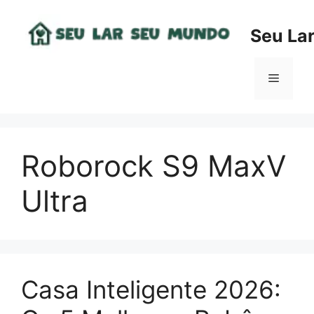
Pular
para
Seu La
o
conteúdo
Menu
Roborock S9 MaxV
Ultra
Casa Inteligente 2026: