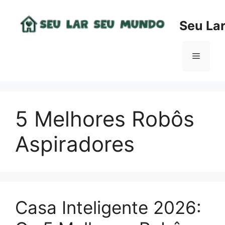
Pular
para
Seu La
o
conteúdo
Menu
5 Melhores Robôs
Aspiradores
Casa Inteligente 2026: