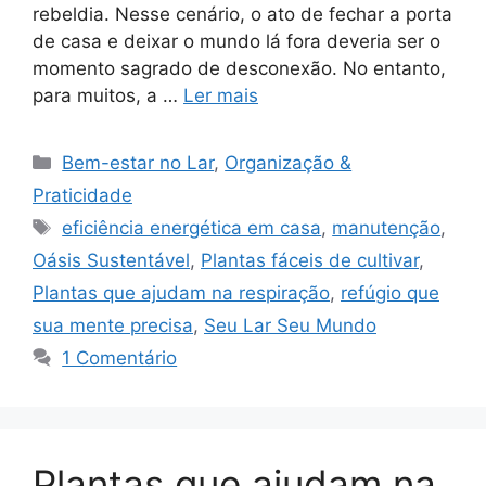
rebeldia. Nesse cenário, o ato de fechar a porta
de casa e deixar o mundo lá fora deveria ser o
momento sagrado de desconexão. No entanto,
para muitos, a …
Ler mais
Categorias
Bem-estar no Lar
,
Organização &
Praticidade
Tags
eficiência energética em casa
,
manutenção
,
Oásis Sustentável
,
Plantas fáceis de cultivar
,
Plantas que ajudam na respiração
,
refúgio que
sua mente precisa
,
Seu Lar Seu Mundo
1 Comentário
Plantas que ajudam na