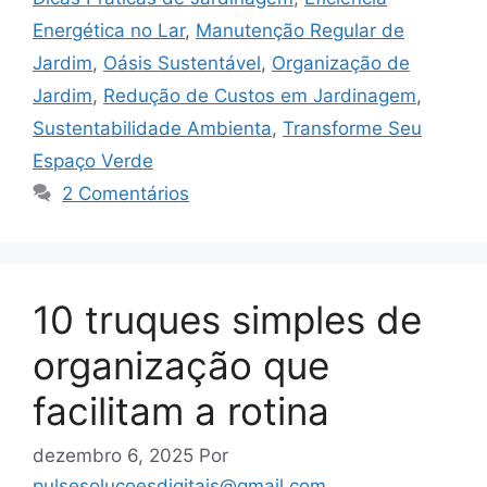
Energética no Lar
,
Manutenção Regular de
Jardim
,
Oásis Sustentável
,
Organização de
Jardim
,
Redução de Custos em Jardinagem
,
Sustentabilidade Ambienta
,
Transforme Seu
Espaço Verde
2 Comentários
10 truques simples de
organização que
facilitam a rotina
dezembro 6, 2025
Por
pulsesolucoesdigitais@gmail.com