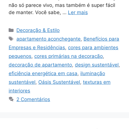
não só parece vivo, mas também é super fácil
de manter. Você sabe, …
Ler mais
Categorias
Decoração & Estilo
Tags
apartamento aconchegante
,
Benefícios para
Empresas e Residências
,
cores para ambientes
pequenos
,
cores primárias na decoração
,
decoração de apartamento
,
design sustentável
,
eficiência energética em casa
,
iluminação
sustentável
,
Oásis Sustentável
,
texturas em
interiores
2 Comentários