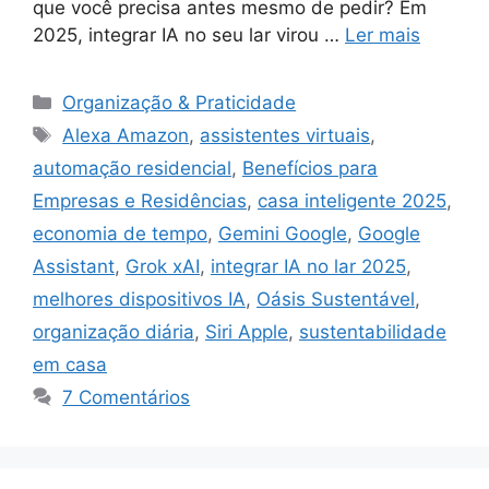
que você precisa antes mesmo de pedir? Em
2025, integrar IA no seu lar virou …
Ler mais
Categorias
Organização & Praticidade
Tags
Alexa Amazon
,
assistentes virtuais
,
automação residencial
,
Benefícios para
Empresas e Residências
,
casa inteligente 2025
,
economia de tempo
,
Gemini Google
,
Google
Assistant
,
Grok xAI
,
integrar IA no lar 2025
,
melhores dispositivos IA
,
Oásis Sustentável
,
organização diária
,
Siri Apple
,
sustentabilidade
em casa
7 Comentários