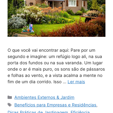
O que você vai encontrar aqui: Pare por um
segundo e imagine: um refúgio logo ali, na sua
porta dos fundos ou na sua varanda. Um lugar
onde o ar é mais puro, os sons são de pássaros
e folhas ao vento, e a vista acalma a mente no
fim de um dia corrido. Isso …
Ler mais
Categorias
Ambientes Externos & Jardim
Tags
Benefícios para Empresas e Residências
,
Dicas Práticas de Jardinagem
,
Eficiência