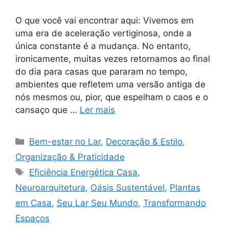
O que você vai encontrar aqui: Vivemos em
uma era de aceleração vertiginosa, onde a
única constante é a mudança. No entanto,
ironicamente, muitas vezes retornamos ao final
do dia para casas que pararam no tempo,
ambientes que refletem uma versão antiga de
nós mesmos ou, pior, que espelham o caos e o
cansaço que …
Ler mais
Categorias
Bem-estar no Lar
,
Decoração & Estilo
,
Organização & Praticidade
Tags
Eficiência Energética Casa
,
Neuroarquitetura
,
Oásis Sustentável
,
Plantas
em Casa
,
Seu Lar Seu Mundo
,
Transformando
Espaços