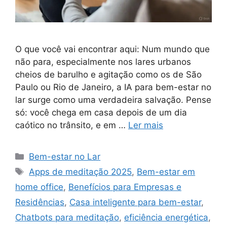
O que você vai encontrar aqui: Num mundo que
não para, especialmente nos lares urbanos
cheios de barulho e agitação como os de São
Paulo ou Rio de Janeiro, a IA para bem-estar no
lar surge como uma verdadeira salvação. Pense
só: você chega em casa depois de um dia
caótico no trânsito, e em …
Ler mais
Categorias
Bem-estar no Lar
Tags
Apps de meditação 2025
,
Bem-estar em
home office
,
Benefícios para Empresas e
Residências
,
Casa inteligente para bem-estar
,
Chatbots para meditação
,
eficiência energética
,