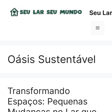
Pular
para
Seu La
o
conteúdo
Menu
Oásis Sustentável
Transformando
Espaços: Pequenas
Mudanças no Lar que