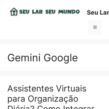
Pular
para
Seu La
o
conteúdo
Menu
Gemini Google
Assistentes Virtuais
para Organização
Diária? Como Integrar