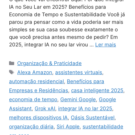
IA no Seu Lar em 2025? Benefícios para
Economia de Tempo e Sustentabilidade Você já
parou pra pensar como a vida poderia ser mais
simples se sua casa soubesse exatamente o
que você precisa antes mesmo de pedir? Em
2025, integrar IA no seu lar virou …
Ler mais
Categorias
Organização & Praticidade
Tags
Alexa Amazon
,
assistentes virtuais
,
automação residencial
,
Benefícios para
Empresas e Residências
,
casa inteligente 2025
,
economia de tempo
,
Gemini Google
,
Google
Assistant
,
Grok xAI
,
integrar IA no lar 2025
,
melhores dispositivos IA
,
Oásis Sustentável
,
organização diária
,
Siri Apple
,
sustentabilidade