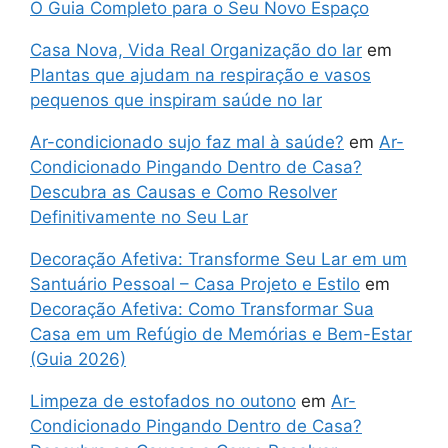
O Guia Completo para o Seu Novo Espaço
Casa Nova, Vida Real Organização do lar
em
Plantas que ajudam na respiração e vasos
pequenos que inspiram saúde no lar
Ar-condicionado sujo faz mal à saúde?
em
Ar-
Condicionado Pingando Dentro de Casa?
Descubra as Causas e Como Resolver
Definitivamente no Seu Lar
Decoração Afetiva: Transforme Seu Lar em um
Santuário Pessoal – Casa Projeto e Estilo
em
Decoração Afetiva: Como Transformar Sua
Casa em um Refúgio de Memórias e Bem-Estar
(Guia 2026)
Limpeza de estofados no outono
em
Ar-
Condicionado Pingando Dentro de Casa?