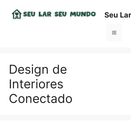
Pular
para
Seu La
o
conteúdo
Menu
Design de
Interiores
Conectado