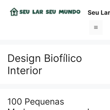
Pular
para
Seu La
o
conteúdo
Menu
Design Biofílico
Interior
100 Pequenas