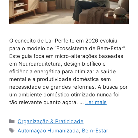
O conceito de Lar Perfeito em 2026 evoluiu
para o modelo de “Ecossistema de Bem-Estar”.
Este guia foca em micro-alterações baseadas
em Neuroarquitetura, design biofílico e
eficiência energética para otimizar a saúde
mental e a produtividade doméstica sem
necessidade de grandes reformas. A busca por
um ambiente doméstico otimizado nunca foi
tão relevante quanto agora. …
Ler mais
Categorias
Organização & Praticidade
Tags
Automação Humanizada
,
Bem-Estar