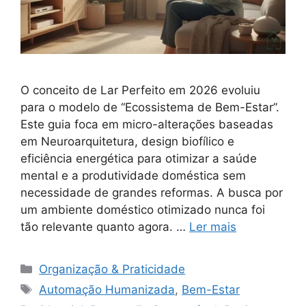
O conceito de Lar Perfeito em 2026 evoluiu
para o modelo de “Ecossistema de Bem-Estar”.
Este guia foca em micro-alterações baseadas
em Neuroarquitetura, design biofílico e
eficiência energética para otimizar a saúde
mental e a produtividade doméstica sem
necessidade de grandes reformas. A busca por
um ambiente doméstico otimizado nunca foi
tão relevante quanto agora. …
Ler mais
Categorias
Organização & Praticidade
Tags
Automação Humanizada
,
Bem-Estar