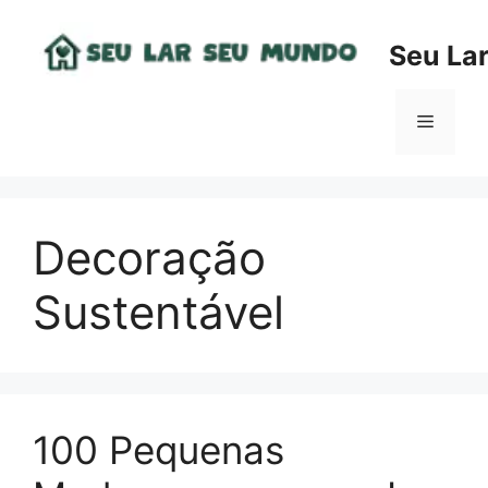
Pular
para
Seu La
o
conteúdo
Menu
Decoração
Sustentável
100 Pequenas