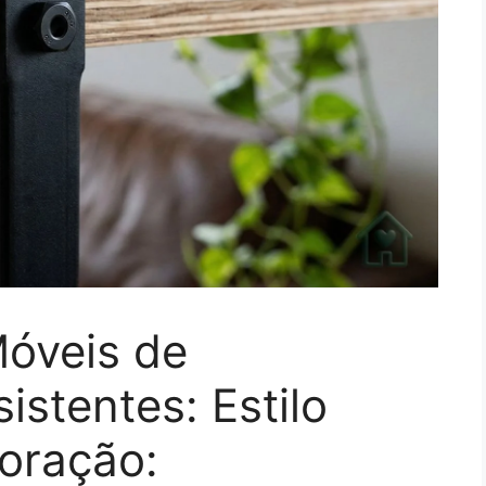
óveis de
stentes: Estilo
coração: