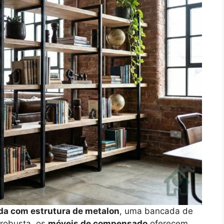
da com estrutura de metalon
, uma bancada de
 robusta, os
móveis de compensado
oferecem